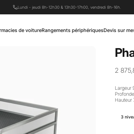
Diaporama Pause
Livraison offerte en France à partir de 500€
rmacies de voiture
Rangements périphériques
Devis sur me
Pharmacies de voiture
Rangements périphériques
Devis sur mesur
Pha
2 875,
Largeur
Profond
Hauteur 
Niveaux
3 nive