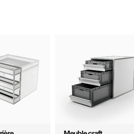
rière
Meuble craft