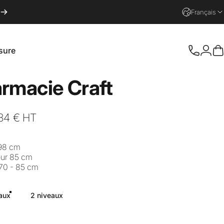
Français
sure
Conn
P
e
rmacie
Craft
84 €
HT
 98 cm
eur 85 cm
70 - 85 cm
aux
2 niveaux